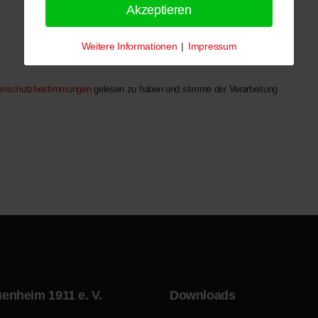
Akzeptieren
Weitere Informationen
|
Impressum
enschutzbestimmungen
gelesen zu haben und stimme der Verarbeitung
enheim 1911 e. V.
Downloads